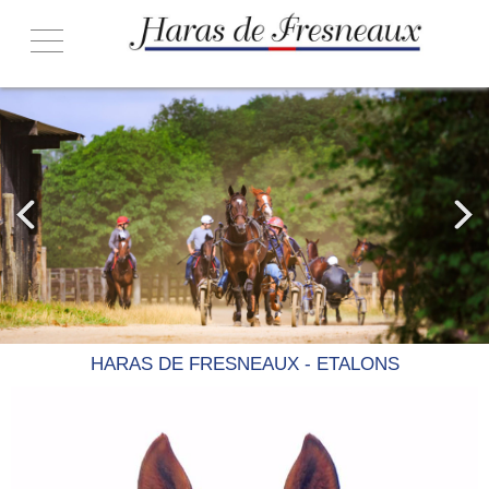
ACCUEIL
NOS ÉTALONS
- HE AND ME
- IMAGINE DARLING
- MAGIC MAN
- ROYAL DREAM
- UNBRIDLED CHARM
HORAIRES & CONDITIONS
HARAS DE FRESNEAUX - ETALONS
BROCHURE 2026
CONTACT & ACCÈS